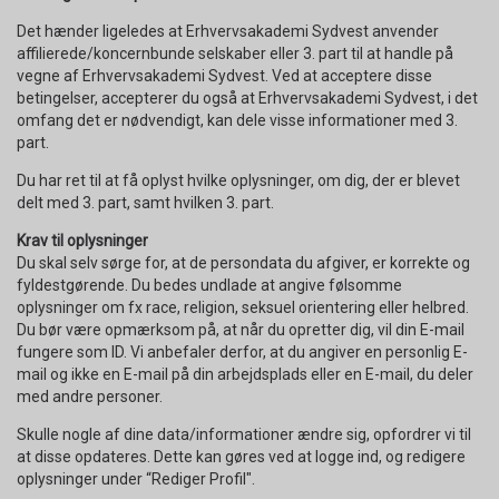
Det hænder ligeledes at Erhvervsakademi Sydvest anvender
affilierede/koncernbunde selskaber eller 3. part til at handle på
vegne af Erhvervsakademi Sydvest. Ved at acceptere disse
betingelser, accepterer du også at Erhvervsakademi Sydvest, i det
omfang det er nødvendigt, kan dele visse informationer med 3.
part.
Du har ret til at få oplyst hvilke oplysninger, om dig, der er blevet
delt med 3. part, samt hvilken 3. part.
Krav til oplysninger
Du skal selv sørge for, at de persondata du afgiver, er korrekte og
fyldestgørende. Du bedes undlade at angive følsomme
oplysninger om fx race, religion, seksuel orientering eller helbred.
Du bør være opmærksom på, at når du opretter dig, vil din E-mail
fungere som ID. Vi anbefaler derfor, at du angiver en personlig E-
mail og ikke en E-mail på din arbejdsplads eller en E-mail, du deler
med andre personer.
Skulle nogle af dine data/informationer ændre sig, opfordrer vi til
at disse opdateres. Dette kan gøres ved at logge ind, og redigere
oplysninger under “Rediger Profil".