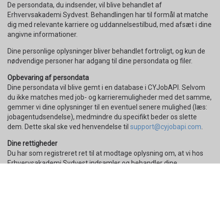
De persondata, du indsender, vil blive behandlet af
Erhvervsakademi Sydvest. Behandlingen har til formål at matche
dig med relevante karriere og uddannelsestilbud, med afsæt i dine
angivne informationer.
Dine personlige oplysninger bliver behandlet fortroligt, og kun de
nødvendige personer har adgang til dine persondata og filer.
Opbevaring af persondata
Dine persondata vil blive gemt i en database i CYJobAPI. Selvom
du ikke matches med job- og karrieremuligheder med det samme,
gemmer vi dine oplysninger til en eventuel senere mulighed (læs:
jobagentudsendelse), medmindre du specifikt beder os slette
dem. Dette skal ske ved henvendelse til
support@cyjobapi.com
.
Dine rettigheder
Du har som registreret ret til at modtage oplysning om, at vi hos
Erhvervsakademi Sydvest indsamler og behandler dine
personoplysninger. Du har også ret til at få indsigt i hvordan vi
behandler disse oplysninger.
Du vil i forbindelse med vores indsamling eller modtagelse af dine
personoplysninger, få udleveret særskilt information omkring
behandlingen af disse oplysninger, i det omfang det er påkrævet