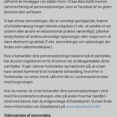
såfremt de foreligger i en sådan form. Vi kan ikke bistå med en
sammenføring af personoplysninger, som er forudsat af en given
tjeneste eller software.
Vi kan afvise anmodninger, der er urimeligt gentagende, kræver
uforholdsmæssig meget teknisk indgriben (f.eks. at udvikle et nyt
system eller ændre en eksisterende praksis væsentligt), påvirker
beskyttelsen af andres personlige oplysninger, eller noget som vil
være ekstremt upraktisk (f.eks. anmodninger om oplysninger der
findes som sikkerhedskopier).
Hvis vi behandler dine personoplysninger baseret på et samtykke,
har du som registreret ret til, til enhver tid, at tilbagetrække dette
samtykke. Vi gør i denne forbindelse opmærksom på, at vi kan
have anden hjemmel til at fortsætte behandling, hvorefter vi
forbeholder os retten hertil, såfremt det er i overensstemmelse
med lovgivningen.
Hvis du mener, at vi har behandlet dine personoplysninger i strid
med Persondataforordningen, eller på anden hvis har handlet i
strid med denne, kan du indgive klage til Datatilsynet. Du kan finde
mere information om Datatilsynet på
www.datatilsynet.dk/
.
Videregivelse af persondata