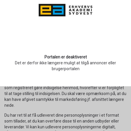
af Persondataforordningen eller anden lovgivning.
Hvis vi behandler urigtige oplysninger har du ret til at få berigtiget
disse, såfremt berigtigelsen er saglig og korrekt.
Du har ret til at få slettet de personoplysninger, som vi ikke har
hjemmel til at behandle, og du kan indgive anmodning herom,
såfremt du mener, at vi ligger inde med sådanne oplysninger. Du
skal være opmærksom på, at vi kan være berettiget eller forpligtet
til at opbevare oplysningerne som følge af anden hjemmel eller
Portalen er deaktiveret
lovgivning, hvorfor vi i en sådan situation ikke kan slette visse
Det er derfor ikke længere muligt at tilgå annoncer eller
oplysninger.
brugerportalen
Hvis du mener, at vi behandler dine personoplysninger med henblik
på markedsføringsmæssige formål, og vi ikke har ret hertil, kan du
som registreret gøre indsigelse herimod, hvorefter vi er forpligtet
til at tage stilling til indsigelsen. Du skal være opmærksom på, at du
kan have afgivet samtykke til markedsføring jf. afsnittet længere
nede.
Du har ret til at få udleveret dine personoplysninger i et format
som tillader, at du kan overføre disse til en anden udbyder eller
leverandør. Vi kan kun udlevere personoplysningerne digitalt,