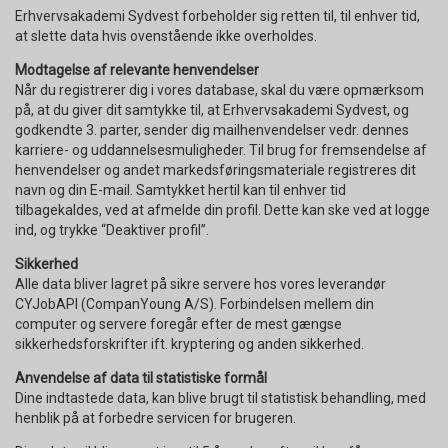
Erhvervsakademi Sydvest forbeholder sig retten til, til enhver tid,
at slette data hvis ovenstående ikke overholdes.
Modtagelse af relevante henvendelser
Når du registrerer dig i vores database, skal du være opmærksom
på, at du giver dit samtykke til, at Erhvervsakademi Sydvest, og
godkendte 3. parter, sender dig mailhenvendelser vedr. dennes
karriere- og uddannelsesmuligheder. Til brug for fremsendelse af
henvendelser og andet markedsføringsmateriale registreres dit
navn og din E-mail. Samtykket hertil kan til enhver tid
tilbagekaldes, ved at afmelde din profil. Dette kan ske ved at logge
ind, og trykke “Deaktiver profil”.
Sikkerhed
Alle data bliver lagret på sikre servere hos vores leverandør
CYJobAPI (CompanYoung A/S). Forbindelsen mellem din
computer og servere foregår efter de mest gængse
sikkerhedsforskrifter ift. kryptering og anden sikkerhed.
Anvendelse af data til statistiske formål
Dine indtastede data, kan blive brugt til statistisk behandling, med
henblik på at forbedre servicen for brugeren.